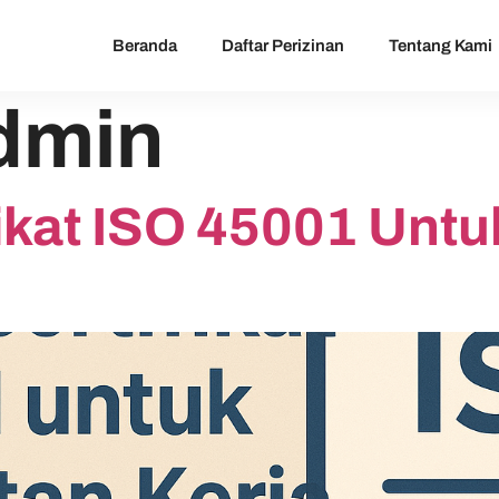
Beranda
Daftar Perizinan
Tentang Kami
dmin
ikat ISO 45001 Unt