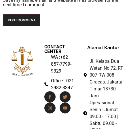
Save my name, email, and website in this browser for the
next time I comment.
CONTACT
Alamat Kantor
CENTER
WA :+62
Jl. Kelapa Dua
857-7799-
Wetan No 72, RT
9329
007 RW 008
Office : 021-
Ciracas, Jakarta
2982-3347
Timur 13730
Jam
Operasional :
Senin - Jumat
09.00 - 17.00 |
Sabtu 09.00 -