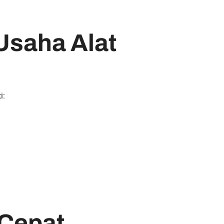
Usaha Alat
i:
 Cepat