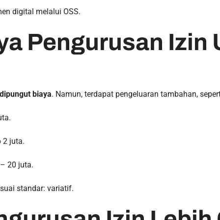
n digital melalui OSS.
aya Pengurusan Izin 
 dipungut biaya
. Namun, terdapat pengeluaran tambahan, sepert
uta.
 2 juta.
– 20 juta.
ai standar: variatif.
engurusan Izin Lebih