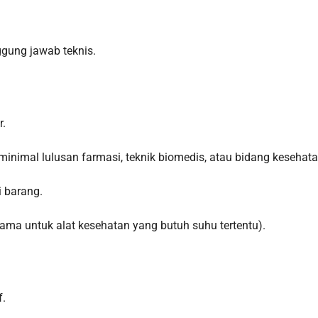
ggung jawab teknis.
r.
inimal lulusan farmasi, teknik biomedis, atau bidang kesehatan
i barang.
ma untuk alat kesehatan yang butuh suhu tertentu).
f.