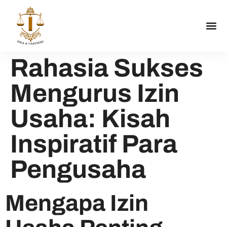
DAFTA
TENTANG K
HUBUNGI K
TIPS B
Rahasia Sukses
Mengurus Izin
Usaha: Kisah
Inspiratif Para
Pengusaha
Mengapa Izin