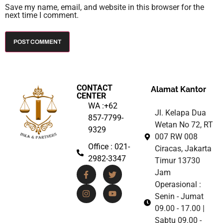
Save my name, email, and website in this browser for the
next time I comment.
CONTACT
Alamat Kantor
CENTER
WA :+62
Jl. Kelapa Dua
857-7799-
Wetan No 72, RT
9329
007 RW 008
Office : 021-
Ciracas, Jakarta
2982-3347
Timur 13730
Jam
Operasional :
Senin - Jumat
09.00 - 17.00 |
Sabtu 09.00 -