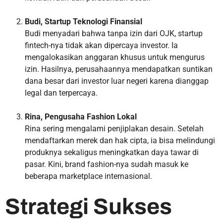
Budi, Startup Teknologi Finansial
Budi menyadari bahwa tanpa izin dari OJK, startup
fintech-nya tidak akan dipercaya investor. Ia
mengalokasikan anggaran khusus untuk mengurus
izin. Hasilnya, perusahaannya mendapatkan suntikan
dana besar dari investor luar negeri karena dianggap
legal dan terpercaya.
Rina, Pengusaha Fashion Lokal
Rina sering mengalami penjiplakan desain. Setelah
mendaftarkan merek dan hak cipta, ia bisa melindungi
produknya sekaligus meningkatkan daya tawar di
pasar. Kini, brand fashion-nya sudah masuk ke
beberapa marketplace internasional.
Strategi Sukses