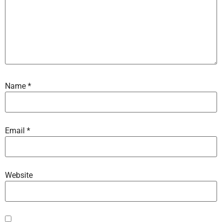
Name
*
Email
*
Website