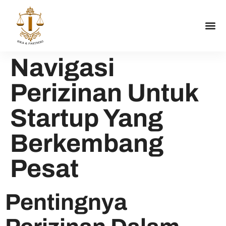
DAFTA
TENTANG K
HUBUNGI K
TIPS B
Navigasi
Perizinan Untuk
Startup Yang
Berkembang
Pesat
Pentingnya