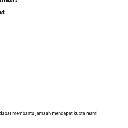
nati?
at
a dapat membantu jamaah mendapat kuota resmi.