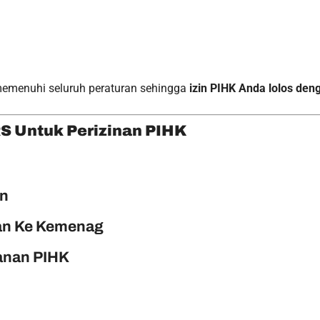
menuhi seluruh peraturan sehingga
izin PIHK Anda lolos den
 Untuk Perizinan PIHK
en
an Ke Kemenag
anan PIHK