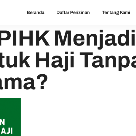
Beranda
Daftar Perizinan
Tentang Kami
IHK Menjadi 
uk Haji Tanp
ama?