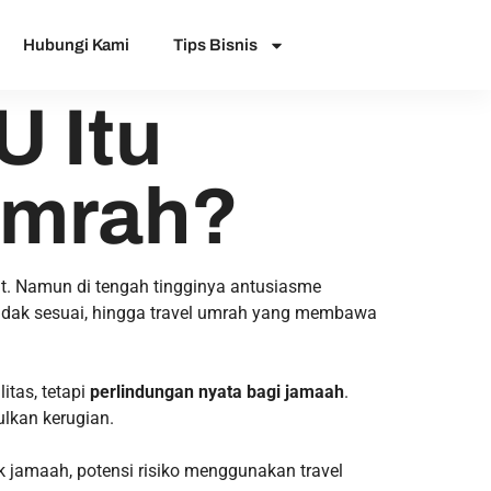
Hubungi Kami
Tips Bisnis
U Itu
Umrah?
t. Namun di tengah tingginya antusiasme
l tidak sesuai, hingga travel umrah yang membawa
itas, tetapi
perlindungan nyata bagi jamaah
.
ulkan kerugian.
ek jamaah, potensi risiko menggunakan travel