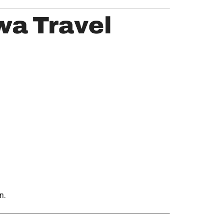
wa Travel
n.