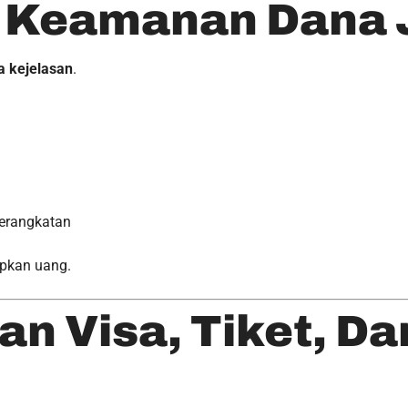
n Keamanan Dana
a kejelasan
.
erangkatan
apkan uang.
an Visa, Tiket, D