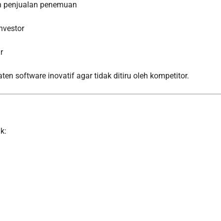
n penjualan penemuan
nvestor
r
en software inovatif agar tidak ditiru oleh kompetitor.
k: