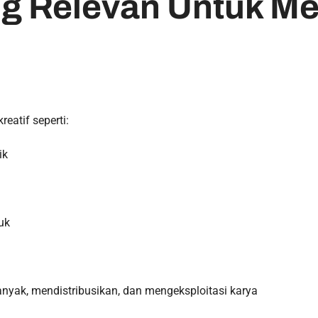
ng Relevan Untuk 
eatif seperti:
ik
duk
yak, mendistribusikan, dan mengeksploitasi karya