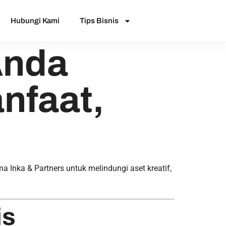
Hubungi Kami
Tips Bisnis
Anda
nfaat,
Inka & Partners untuk melindungi aset kreatif,
is