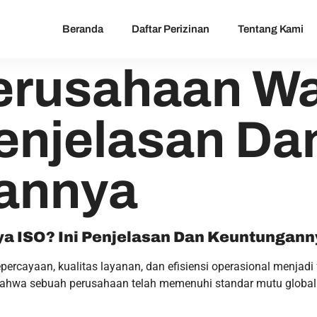
Beranda
Daftar Perizinan
Tentang Kami
erusahaan Wa
Penjelasan Da
annya
a ISO? Ini Penjelasan Dan Keuntungann
epercayaan, kualitas layanan, dan efisiensi operasional menjad
 bahwa sebuah perusahaan telah memenuhi standar mutu globa