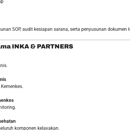
ap
an SOP, audit kesiapan sarana, serta penyusunan dokumen te
sama INKA & PARTNERS
nis.
nis
r Kemenkes.
menkes
itoring.
sehatan
eluruh komponen kelayakan.