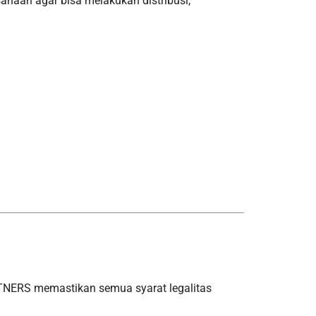
sahaan agar bisa melakukan distribusi,
RTNERS memastikan semua syarat legalitas