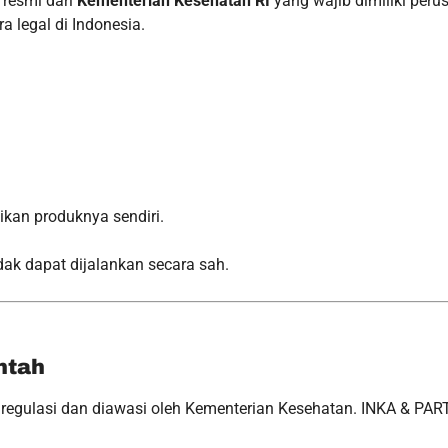
 resmi dari
Kementerian Kesehatan RI
yang wajib dimiliki peru
 legal di Indonesia.
kan produknya sendiri.
idak dapat dijalankan secara sah.
ntah
regulasi dan diawasi oleh Kementerian Kesehatan. INKA & PA