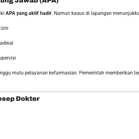
gung Jawab (APA)
iki
APA yang aktif hadir
. Namun kasus di lapangan menunjukk
izin
jadwal
pervisi
anggu mutu pelayanan kefarmasian. Pemerintah memberikan teg
esep Dokter