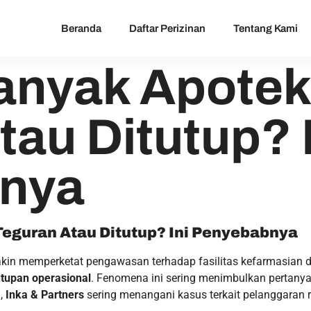
Beranda
Daftar Perizinan
Tentang Kami
nyak Apotek 
au Ditutup? 
nya
eguran Atau Ditutup? Ini Penyebabnya
akin memperketat pengawasan terhadap fasilitas kefarmasian d
tupan operasional
. Fenomena ini sering menimbulkan pertany
n,
Inka & Partners
sering menangani kasus terkait pelanggaran r