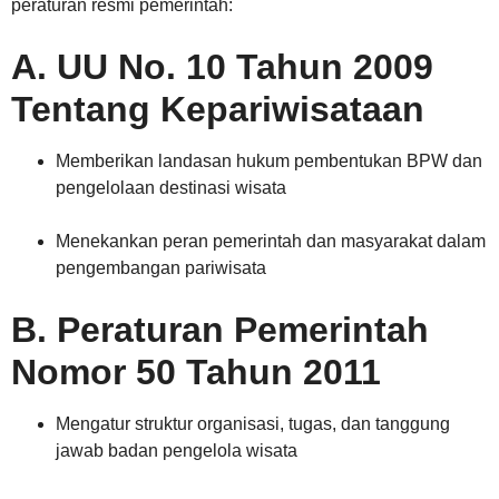
peraturan resmi pemerintah:
A. UU No. 10 Tahun 2009
Tentang Kepariwisataan
Memberikan landasan hukum pembentukan BPW dan
pengelolaan destinasi wisata
Menekankan peran pemerintah dan masyarakat dalam
pengembangan pariwisata
B. Peraturan Pemerintah
Nomor 50 Tahun 2011
Mengatur struktur organisasi, tugas, dan tanggung
jawab badan pengelola wisata