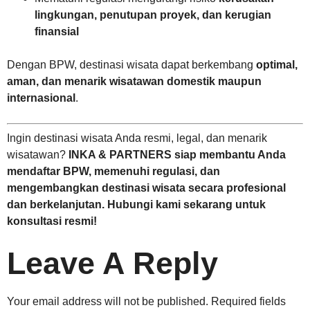
lingkungan, penutupan proyek, dan kerugian
finansial
Dengan BPW, destinasi wisata dapat berkembang
optimal,
aman, dan menarik wisatawan domestik maupun
internasional
.
Ingin destinasi wisata Anda resmi, legal, dan menarik
wisatawan?
INKA & PARTNERS siap membantu Anda
mendaftar BPW, memenuhi regulasi, dan
mengembangkan destinasi wisata secara profesional
dan berkelanjutan. Hubungi kami sekarang untuk
konsultasi resmi!
Leave A Reply
Your email address will not be published.
Required fields