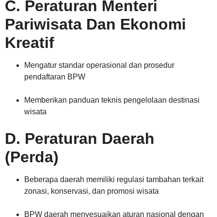
C. Peraturan Menteri
Pariwisata Dan Ekonomi
Kreatif
Mengatur standar operasional dan prosedur
pendaftaran BPW
Memberikan panduan teknis pengelolaan destinasi
wisata
D. Peraturan Daerah
(Perda)
Beberapa daerah memiliki regulasi tambahan terkait
zonasi, konservasi, dan promosi wisata
BPW daerah menyesuaikan aturan nasional dengan