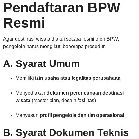
Pendaftaran BPW
Resmi
Agar destinasi wisata diakui secara resmi oleh BPW,
pengelola harus mengikuti beberapa prosedur:
A. Syarat Umum
Memiliki
izin usaha atau legalitas perusahaan
Menyediakan
dokumen perencanaan destinasi
wisata
(master plan, desain fasilitas)
Menyusun
profil pengelola dan tim operasional
B. Syarat Dokumen Teknis