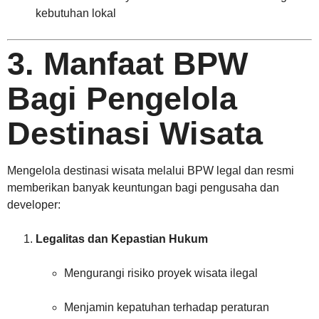
kebutuhan lokal
3. Manfaat BPW
Bagi Pengelola
Destinasi Wisata
Mengelola destinasi wisata melalui BPW legal dan resmi
memberikan banyak keuntungan bagi pengusaha dan
developer:
Legalitas dan Kepastian Hukum
Mengurangi risiko proyek wisata ilegal
Menjamin kepatuhan terhadap peraturan