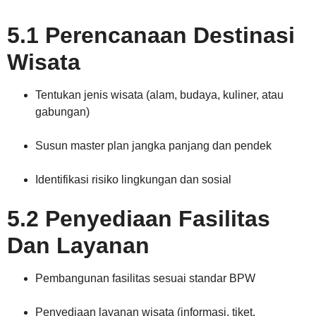
5.1 Perencanaan Destinasi
Wisata
Tentukan jenis wisata (alam, budaya, kuliner, atau
gabungan)
Susun master plan jangka panjang dan pendek
Identifikasi risiko lingkungan dan sosial
5.2 Penyediaan Fasilitas
Dan Layanan
Pembangunan fasilitas sesuai standar BPW
Penyediaan layanan wisata (informasi, tiket,