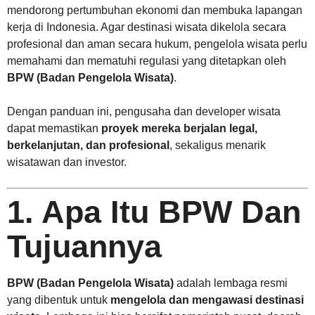
mendorong pertumbuhan ekonomi dan membuka lapangan
kerja di Indonesia. Agar destinasi wisata dikelola secara
profesional dan aman secara hukum, pengelola wisata perlu
memahami dan mematuhi regulasi yang ditetapkan oleh
BPW (Badan Pengelola Wisata)
.
Dengan panduan ini, pengusaha dan developer wisata
dapat memastikan
proyek mereka berjalan legal,
berkelanjutan, dan profesional
, sekaligus menarik
wisatawan dan investor.
1. Apa Itu BPW Dan
Tujuannya
BPW (Badan Pengelola Wisata)
adalah lembaga resmi
yang dibentuk untuk
mengelola dan mengawasi destinasi