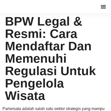
BPW Legal &
DAFTA
TENTANG 
HUBUNGI 
TIPS B
Resmi: Cara
Mendaftar Dan
Memenuhi
Regulasi Untuk
Pengelola
Wisata
Pariwisata adalah salah satu sektor strategis yang mampu