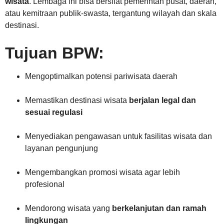
wisata
. Lembaga ini bisa bersifat pemerintah pusat, daerah,
atau kemitraan publik-swasta, tergantung wilayah dan skala
destinasi.
Tujuan BPW:
Mengoptimalkan potensi pariwisata daerah
Memastikan destinasi wisata
berjalan legal dan
sesuai regulasi
Menyediakan pengawasan untuk fasilitas wisata dan
layanan pengunjung
Mengembangkan promosi wisata agar lebih
profesional
Mendorong wisata yang
berkelanjutan dan ramah
lingkungan