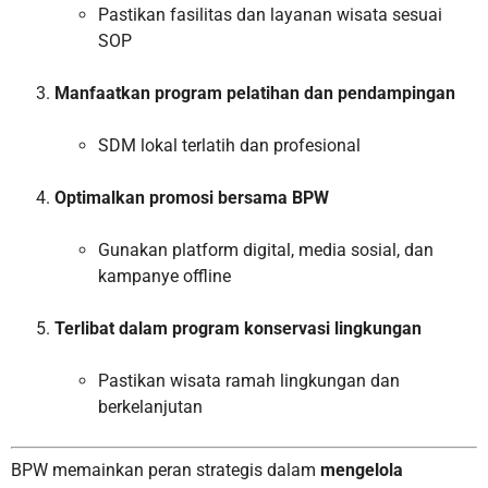
Pastikan fasilitas dan layanan wisata sesuai
SOP
Manfaatkan program pelatihan dan pendampingan
SDM lokal terlatih dan profesional
Optimalkan promosi bersama BPW
Gunakan platform digital, media sosial, dan
kampanye offline
Terlibat dalam program konservasi lingkungan
Pastikan wisata ramah lingkungan dan
berkelanjutan
BPW memainkan peran strategis dalam
mengelola