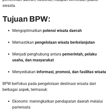
swasta.
Tujuan BPW:
Mengoptimalkan
potensi wisata daerah
Memastikan
pengelolaan wisata berkelanjutan
Menjadi penghubung antara
pemerintah, pelaku
usaha, dan masyarakat
Menyediakan
informasi, promosi, dan fasilitas wisata
BPW berfokus pada pengelolaan destinasi wisata dari
berbagai aspek, termasuk:
Ekonomi: meningkatkan pendapatan daerah melalui
pariwisata