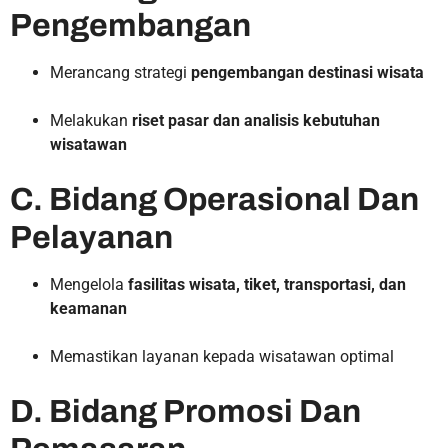
Pengembangan
Merancang strategi
pengembangan destinasi wisata
Melakukan
riset pasar dan analisis kebutuhan
wisatawan
C. Bidang Operasional Dan
Pelayanan
Mengelola
fasilitas wisata, tiket, transportasi, dan
keamanan
Memastikan layanan kepada wisatawan optimal
D. Bidang Promosi Dan