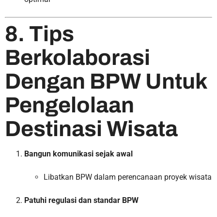
8. Tips
Berkolaborasi
Dengan BPW Untuk
Pengelolaan
Destinasi Wisata
Bangun komunikasi sejak awal
Libatkan BPW dalam perencanaan proyek wisata
Patuhi regulasi dan standar BPW