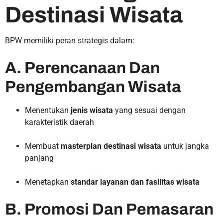
Destinasi Wisata
BPW memiliki peran strategis dalam:
A. Perencanaan Dan
Pengembangan Wisata
Menentukan
jenis wisata
yang sesuai dengan
karakteristik daerah
Membuat
masterplan destinasi wisata
untuk jangka
panjang
Menetapkan
standar layanan dan fasilitas wisata
B. Promosi Dan Pemasaran