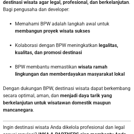
destinasi wisata agar legal, profesional, dan berkelanjutan
.
Bagi pengusaha dan developer:
Memahami BPW adalah langkah awal untuk
membangun proyek wisata sukses
Kolaborasi dengan BPW meningkatkan
legalitas,
kualitas, dan promosi destinasi
BPW membantu memastikan
wisata ramah
lingkungan dan memberdayakan masyarakat lokal
Dengan dukungan BPW, destinasi wisata dapat berkembang
secara optimal, aman, dan
menjadi daya tarik yang
berkelanjutan untuk wisatawan domestik maupun
mancanegara
.
Ingin destinasi wisata Anda dikelola profesional dan legal