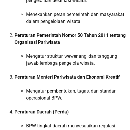
pengelolaan destinasi wisata.
Menekankan peran pemerintah dan masyarakat
dalam pengelolaan wisata.
Peraturan Pemerintah Nomor 50 Tahun 2011 tentang
Organisasi Pariwisata
Mengatur struktur, wewenang, dan tanggung
jawab lembaga pengelola wisata.
Peraturan Menteri Pariwisata dan Ekonomi Kreatif
Mengatur pembentukan, tugas, dan standar
operasional BPW.
Peraturan Daerah (Perda)
BPW tingkat daerah menyesuaikan regulasi