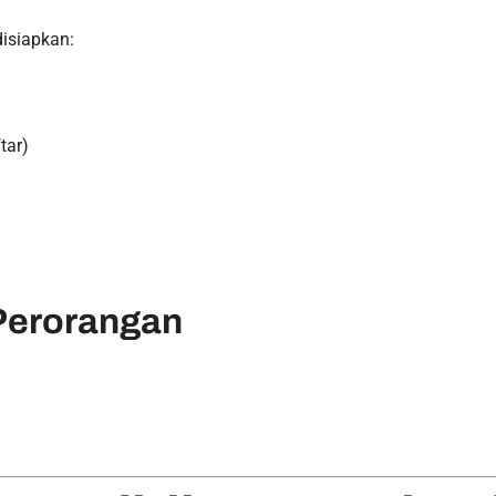
disiapkan:
tar)
 Perorangan