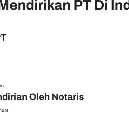
Mendirikan PT Di In
PT
um
dirian Oleh Notaris
muat: